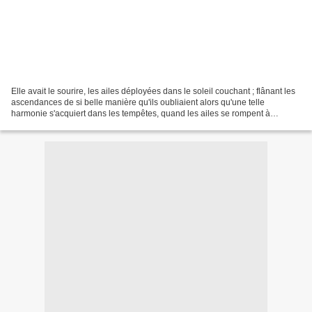
Elle avait le sourire, les ailes déployées dans le soleil couchant ; flânant les
ascendances de si belle manière qu'ils oubliaient alors qu'une telle
harmonie s'acquiert dans les tempêtes, quand les ailes se rompent à
survivre, et si peu, et si mal, et...