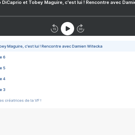
 DiCaprio et Tobey Maguire, c'est lui ! Rencontre avec Dam
bey Maguire, c'est lui ! Rencontre avec Damien Witecka
e 6
e 5
e 4
e 3
s créatrices de la VF !
e 2
e 1
e Mektoub My Love arrive enfin ! Rencontre avec Shaïn Boumedine et Sal