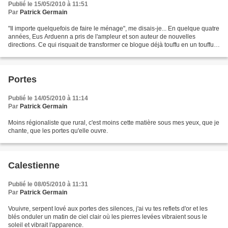
Publié le 15/05/2010 à 11:51
Par
Patrick Germain
"Il importe quelquefois de faire le ménage", me disais-je... En quelque quatre
années, Eus Arduenn a pris de l'ampleur et son auteur de nouvelles
directions. Ce qui risquait de transformer ce blogue déjà touffu en un touffu
touffu, si je voulais tout...
Portes
Publié le 14/05/2010 à 11:14
Par
Patrick Germain
Moins régionaliste que rural, c'est moins cette matière sous mes yeux, que je
chante, que les portes qu'elle ouvre.
Calestienne
Publié le 08/05/2010 à 11:31
Par
Patrick Germain
Vouivre, serpent lové aux portes des silences, j'ai vu tes reflets d'or et les
blés onduler un matin de ciel clair où les pierres levées vibraient sous le
soleil et vibrait l'apparence.