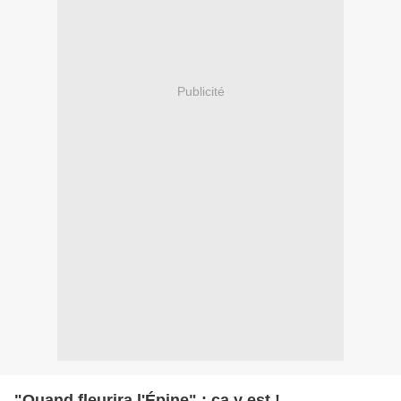
Publicité
"Quand fleurira l'Épine" : ça y est !