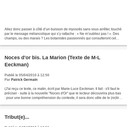
Allez donc passer à côté d’un buisson de myosotis sans vous arrêter, touché
par le message mélancolique qui s’y rattache : « Ne m’oubliez pas ! ». Des
champs, ou des marais ? Les botanistes passionnés qui consulteront cet
article parviendront sans doute...
Noces d'or bis. La Marion (Texte de M-L
Eeckman)
Publié le 05/04/2010 à 12:50
Par
Patrick Germain
(J'ai reçu ce texte, ce matin, écrit par Marie-Luce Eeckman. Il fait - s'il faut le
préciser - suite à la nouvelle "Noces d'Or" que le lecteur découvrira plus bas
: pour une bonne compréhension du contexte, il sera donc utile de le (re)lire
avant de découvrir...
Tribut(e)...