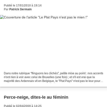
Publié le 17/01/2010 à 19:14
Par
Patrick Germain
Dans notre rubrique "flinguons les clichés", petite mise au point : nos accents
n'ont rien à voir avec celui de Bruxelles (une fois) ; et s'il est vrai que la
majorité des Ardennais vit en Belgique, le "Plat Pays" n'est pas le leur pour
autant. Démonstration....
Perce-neige, dites-le au féminin
Publié le 02/04/2009 à 14:25