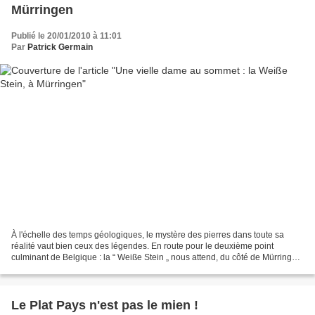
Mürringen
Publié le 20/01/2010 à 11:01
Par
Patrick Germain
À l'échelle des temps géologiques, le mystère des pierres dans toute sa
réalité vaut bien ceux des légendes. En route pour le deuxième point
culminant de Belgique : la “ Weiße Stein „ nous attend, du côté de Mürringen
(Bullange), avec son histoire. Quittant...
Le Plat Pays n'est pas le mien !