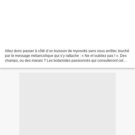
Allez donc passer à côté d’un buisson de myosotis sans vous arrêter, touché
par le message mélancolique qui s’y rattache : « Ne m’oubliez pas ! ». Des
champs, ou des marais ? Les botanistes passionnés qui consulteront cet
article parviendront sans doute...