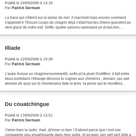
Publié le 24/09/2006 à 14:10
Par
Patrick Germain
La trace qui s'éteint sur la laisse de mer :il marchait mais encore comment
s'appelait-il ?Douze coups de chagrin déjà c'était hier,les chiens gueulent au
vent glacé de notre exil. Griffe, quatre saisons saisissent un éclair,rien,
cheveu de printemps...
Illiade
Publié le 22/09/2006 à 19:36
Par
Patrick Germain
L'aube froisse un chagrinensommeillé, enfin,et la pluie t'indiffère ;il fait entre
deux portsdans l'étrange décoroù tu cognes aux chimères ; demain, qui sait
demain,de quoi sur le cheminsera faite la terre :la peine qui te mordfera
briller de l'orau front...
Du couatchingue
Publié le 13/09/2006 à 13:51
Par
Patrick Germain
J'aime bien la radio. Awè, dj'inme co ben ! D'abord parce que c'est une
compagnie peu envahissante dans mon antre, et qu'avec son oeil vert (elle a