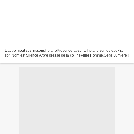
L'aube meut ses frissonsIl planePrésence-absenteIl plane sur les eauxEt
son Nom est Silence Arbre dressé de la collinePilier Homme,Cette Lumière !