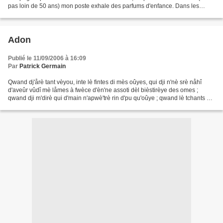
pas loin de 50 ans) mon poste exhale des parfums d'enfance. Dans les
années '60 et jusqu'à sa mort, mon...
Adon
Publié le 11/09/2006 à 16:09
Par
Patrick Germain
Qwand dj'årè tant vèyou, inte lè fintes di mès oûyes, qui dji n'nè srè nåhî
d'aveûr vûdî mè låmes à fwèce d'èn'ne assoti dèl bièstirèye des omes ;
qwand dji m'dirè qui d'main n'apwè'trè rin d'pu qu'oûye ; qwand lè tchants dè
pésons è lè coleûrs delle...