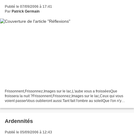
Publié le 07/09/2006 à 17:41
Par
Patrick Germain
Frissonnent,Frissonnez,Images sur le lac,L'aube vous a froisséesQue
froissera la nuit ?Frissonnent,Frissonnez,Images sur le lac,Ceux qui vous
voient passerVous oublieront aussi.Tant fait l'ombre au soleilQue l'on n'y
croirait plus,Ma chanson est pareilleA...
Ardennités
Publié le 05/09/2006 à 12:43