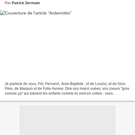
Par
Patrick Germain
Je parlerai de vous, Pol, Fernand, Jean-Baptiste ; et de Loulou, et de Gros
Père, de Marquis et de Folle Avoine. Dire vos mains usées, vos coeurs "gros
comme ça" qui tutoient les enfants comme ils vont en colère : sans
s'épargner jamais. Je dirai les...