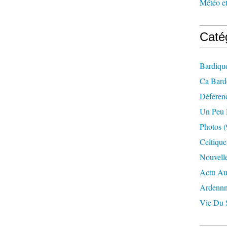
Météo et 
Caté
Bardiqu
Ca Bard
Déféren
Un Peu 
Photos
(
Celtique
Nouvell
Actu Au
Ardenn
Vie Du 