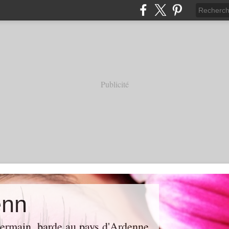
Publicité
enn
Germain, barde au pays d'Ardenne