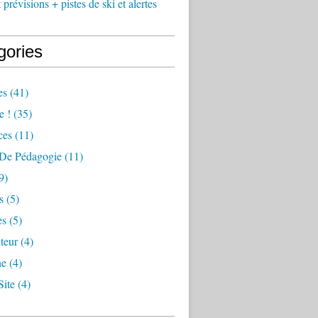
prévisions + pistes de ski et alertes
gories
es
(41)
e !
(35)
ces
(11)
De Pédagogie
(11)
9)
s
(5)
es
(5)
teur
(4)
ne
(4)
Site
(4)