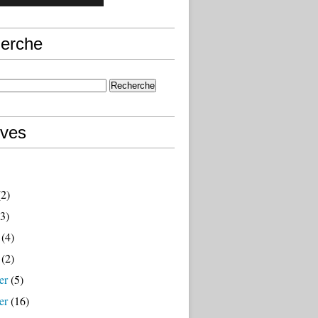
erche
ives
2)
3)
(4)
(2)
er
(5)
er
(16)