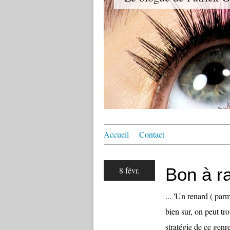
Accueil
Contact
Bon à ra
8 févr.
... 'Un renard ( parmi
bien sur, on peut tr
stratégie de ce genre