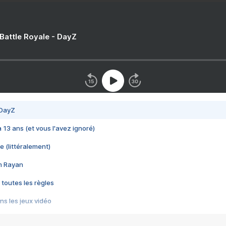
 Battle Royale - DayZ
 DayZ
 a 13 ans (et vous l'avez ignoré)
e (littéralement)
im Rayan
 toutes les règles
s les jeux vidéo
us choquant de Rockstar ? - Le scandale BULLY