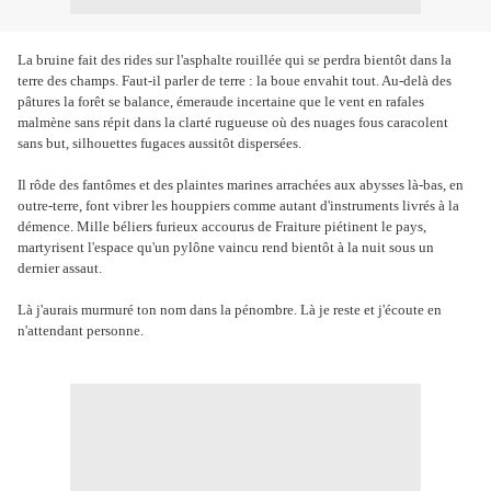
La bruine fait des rides sur l'asphalte rouillée qui se perdra bientôt dans la
terre des champs. Faut-il parler de terre : la boue envahit tout. Au-delà des
pâtures la forêt se balance, émeraude incertaine que le vent en rafales
malmène sans répit dans la clarté rugueuse où des nuages fous caracolent
sans but, silhouettes fugaces aussitôt dispersées.
Il rôde des fantômes et des plaintes marines arrachées aux abysses là-bas, en
outre-terre, font vibrer les houppiers comme autant d'instruments livrés à la
démence. Mille béliers furieux accourus de Fraiture piétinent le pays,
martyrisent l'espace qu'un pylône vaincu rend bientôt à la nuit sous un
dernier assaut.
Là j'aurais murmuré ton nom dans la pénombre. Là je reste et j'écoute en
n'attendant personne.