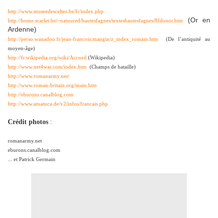
http://www.museedesceltes.be/fr/index.php
(Or en
http://home.scarlet.be/~natuured/hautesfagnes/texteshautesfagnes/8filonor.htm
Ardenne)
http://perso.wanadoo.fr/jean-francois.mangin/z_index_romain.htm
(De l’antiquité au
moyen-âge)
http://fr.wikipedia.org/wiki/Accueil
(Wikipedia)
http://www.net4war.com/index.htm
(Champs de bataille)
http://www.romanarmy.net/
http://www.roman-britain.org/main.htm
http://eburons.canalblog.com
http://www.atuatuca.de/v2/infos/francais.php
Crédit photos
:
romanarmy.net
eburons.canalblog.com
... et Patrick Germain