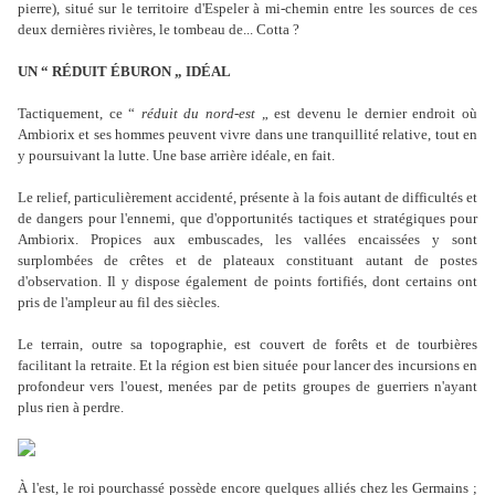
pierre), situé sur le territoire d'Espeler à mi-chemin entre les sources de ces
deux dernières rivières, le tombeau de... Cotta ?
UN “ RÉDUIT ÉBURON „ IDÉAL
Tactiquement, ce “
réduit du nord-est
„ est devenu le dernier endroit où
Ambiorix et ses hommes peuvent vivre dans une tranquillité relative, tout en
y poursuivant la lutte. Une base arrière idéale, en fait.
Le relief, particulièrement accidenté, présente à la fois autant de difficultés et
de dangers pour l'ennemi, que d'opportunités tactiques et stratégiques pour
Ambiorix. Propices aux embuscades, les vallées encaissées y sont
surplombées de crêtes et de plateaux constituant autant de postes
d'observation. Il y dispose également de points fortifiés, dont certains ont
pris de l'ampleur au fil des siècles.
Le terrain, outre sa topographie, est couvert de forêts et de tourbières
facilitant la retraite. Et la région est bien située pour lancer des incursions en
profondeur vers l'ouest, menées par de petits groupes de guerriers n'ayant
plus rien à perdre.
À l'est, le roi pourchassé possède encore quelques alliés chez les Germains ;