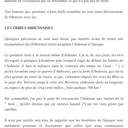
manière de civilisation qui lui ressemble, et qui n'a pas fini de nuire.
Une histoire qui, pourtant, a bien failli connaître un tout autre dénouement.
Et l'Histoire avec lui.
LES TRIBUS ARDENNAISES
Quelques précisions ne sont sans doute pas inutiles avant de tenter une
énumération des différentes tribus peuplant l'Ardenne à l'époque.
La première tient à la notion même d'Ardenne. Car si, de nos jours, les avis
divergent à quelques kilomètres près lorsqu'il s'agit de définir les limites de
l'Ardenne, il faut se replacer dans le contexte des temps ou César : “ (...)
partit lui-même pour la guerre d'Ambiorix, par la forêt d'Ardenne, qui est la
plus grande de toute la Gaule, et qui, s'étendant depuis les rives du Rhin et
le pays des Trévires jusqu'à celui des Nerviens, embrasse dans sa longueur
un espace de plus de cinq cents milles
„ Soit quelque 700 km !
Par commodité, j'ai pris le parti de circonscrire l'Ardenne aux limites de la
“ hure „ qu'elle dessine par un curieux hasard (?) sur les vues prises par
satellite.
Il n'est pas inutile non plus de rappeler que les frontières de l'époque sont
autrement poreuses et fluctuantes que celles que nous connaissons