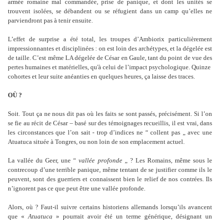
armée romaine mal commandée, prise de panique, et dont les unités se
trouvent isolées, se débandent ou se réfugient dans un camp qu’elles ne
parviendront pas à tenir ensuite.
L’effet de surprise a été total, les troupes d’Ambiorix particulièrement
impressionnantes et disciplinées : on est loin des archétypes, et la dégelée est
de taille. C’est même LA dégelée de César en Gaule, tant du point de vue des
pertes humaines et matérielles, qu'à celui de l’impact psychologique. Quinze
cohortes et leur suite anéanties en quelques heures, ça laisse des traces.
OÙ ?
Soit. Tout ça ne nous dit pas où les faits se sont passés, précisément. Si l’on
se fie au récit de César – basé sur des témoignages recueillis, il est vrai, dans
les circonstances que l’on sait - trop d’indices ne “ collent pas „ avec une
Atuatuca située à Tongres, ou non loin de son emplacement actuel.
La vallée du Geer, une “
vallée profonde
„ ? Les Romains, même sous le
contrecoup d’une terrible panique, même tentant de se justifier comme ils le
peuvent, sont des guerriers et connaissent bien le relief de nos contrées. Ils
n’ignorent pas ce que peut être une vallée profonde.
Alors, où ? Faut-il suivre certains historiens allemands lorsqu’ils avancent
que «
Atuatuca
» pourrait avoir été un terme générique, désignant un