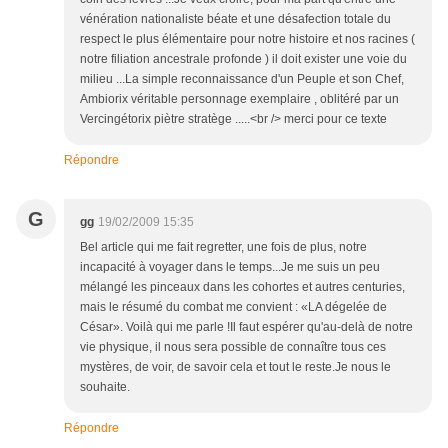
vénération nationaliste béate et une désafection totale du
respect le plus élémentaire pour notre histoire et nos racines (
notre filiation ancestrale profonde ) il doit exister une voie du
milieu ...La simple reconnaissance d'un Peuple et son Chef,
Ambiorix véritable personnage exemplaire , oblitéré par un
Vercingétorix piètre stratège .....<br /> merci pour ce texte
Répondre
G
gg
19/02/2009 15:35
Bel article qui me fait regretter, une fois de plus, notre
incapacité à voyager dans le temps...Je me suis un peu
mélangé les pinceaux dans les cohortes et autres centuries,
mais le résumé du combat me convient : «LA dégelée de
César». Voilà qui me parle !Il faut espérer qu'au-delà de notre
vie physique, il nous sera possible de connaître tous ces
mystères, de voir, de savoir cela et tout le reste.Je nous le
souhaite.
Répondre