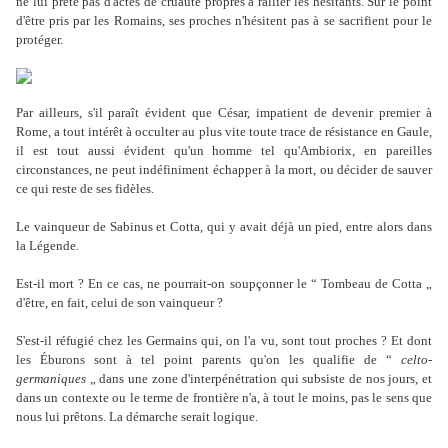
ne lui prête pas d'actes de cruauté propres à rallier les hésitants. Sur le point
d'être pris par les Romains, ses proches n'hésitent pas à se sacrifient pour le
protéger.
Par ailleurs, s'il paraît évident que César, impatient de devenir premier à
Rome, a tout intérêt à occulter au plus vite toute trace de résistance en Gaule,
il est tout aussi évident qu'un homme tel qu'Ambiorix, en pareilles
circonstances, ne peut indéfiniment échapper à la mort, ou décider de sauver
ce qui reste de ses fidèles.
Le vainqueur de Sabinus et Cotta, qui y avait déjà un pied, entre alors dans
la Légende.
Est-il mort ? En ce cas, ne pourrait-on soupçonner le “ Tombeau de Cotta „
d'être, en fait, celui de son vainqueur ?
S'est-il réfugié chez les Germains qui, on l'a vu, sont tout proches ? Et dont
les Éburons sont à tel point parents qu'on les qualifie de “
celto-
germaniques
„ dans une zone d'interpénétration qui subsiste de nos jours, et
dans un contexte ou le terme de frontière n'a, à tout le moins, pas le sens que
nous lui prêtons. La démarche serait logique.