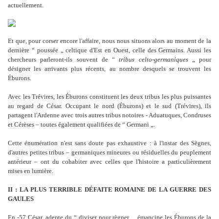
actuellement.
Et que, pour corser encore l'affaire, nous nous situons alors au moment de la
dernière “ poussée „ celtique d'Est en Ouest, celle des Germains. Aussi les
chercheurs parleront-ils souvent de “
tribus celto-germaniques
„ pour
désigner les arrivants plus récents, au nombre desquels se trouvent les
Éburons.
Avec les Trévires, les Éburons constituent les deux tribus les plus puissantes
au regard de César. Occupant le nord (Éburons) et le sud (Trévires), ils
partagent l'Ardenne avec trois autres tribus notoires - Aduatuques, Condruses
et Cérèses – toutes également qualifiées de “ Germani „.
Cette énumération n'est sans doute pas exhaustive : à l'instar des Sègnes,
d'autres petites tribus – germaniques mineures ou résiduelles du peuplement
antérieur – ont du cohabiter avec celles que l'histoire a particulièrement
mises en lumière.
II : LA PLUS TERRIBLE DÉFAITE ROMAINE DE LA GUERRE DES
GAULES
En -57 César, adepte du “ diviser pour règner „, émancipe les Éburons de la