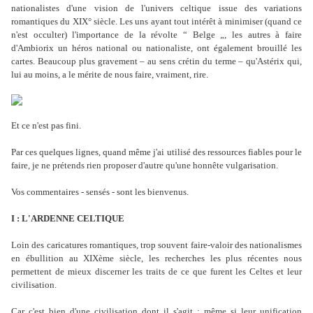
nationalistes d'une vision de l'univers celtique issue des variations
romantiques du XIX° siècle. Les uns ayant tout intérêt à minimiser (quand ce
n'est occulter) l'importance de la révolte “ Belge „, les autres à faire
d'Ambiorix un héros national ou nationaliste, ont également brouillé les
cartes. Beaucoup plus gravement – au sens crétin du terme – qu'Astérix qui,
lui au moins, a le mérite de nous faire, vraiment, rire.
Et ce n'est pas fini.
Par ces quelques lignes, quand même j'ai utilisé des ressources fiables pour le
faire, je ne prétends rien proposer d'autre qu'une honnête vulgarisation.
Vos commentaires - sensés - sont les bienvenus.
I : L'ARDENNE CELTIQUE
Loin des caricatures romantiques, trop souvent faire-valoir des nationalismes
en ébullition au XIXème siècle, les recherches les plus récentes nous
permettent de mieux discerner les traits de ce que furent les Celtes et leur
civilisation.
Car c'est bien d'une civilisation dont il s'agit : même si leur unification