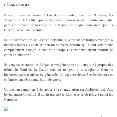
CÉSAR RÉAGIT
Il court même à l'assaut ! Car dans la foulée, avec les Nerviens, les
Aduatiques et les Ménapiens, Ambiorix organise un raid contre une autre
garnison romaine de la vallée de la Meuse : celle que commande Quintus
Cicéron, neveu de Cicéron.
Seule l’intervention de César en personne, à la tête de ses troupes avançant à
marches forcées, évitera de peu un nouveau désastre qui aurait sans doute
complètement changé la face de l'Europe et considérablement modifié le
cours de l'histoire !
Sa vengeance contre les Belgae, terme générique qu’il emploie à propos des
tribus du Nord de la Gaule, sera on ne peut plus sanglante. Certains
historiens parlent même de génocide. Le pays est dévasté et les femmes et
enfants emmenés comme butin de guerre.
Un des rares guerriers à échapper à la strangulation est Ambiorix, qui s’est
littéralement volatilisé. Il aurait traversé le Rhin et se serait réfugié parmi les
Germains.