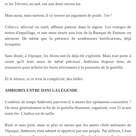
et les Trévires, au sud, ont une dette envers lui.
Mais aussi, mais surtout, il s'y trouve un argument de poids : l'or !
Celui-ci, alluvial ou natif, affleure partout dans la région. Les vestiges de
tertres d'orpaillage, et une mine située non loin de la Baraque de Fraiture, en
attestent. De même que la présence de nombreuses fortifications, déjà
évoquées.
Sans doute, à l'époque, les filons ont-ils déjà été exploités. Mais tout porte à
croire qu'il reste assez de métal précieux. Ambiorix dispose donc de
ressources pour acheter les biens nécessaires à la poursuite de la guérilla.
Et le silence, si ce n'est la complicité, des tièdes.
AMBIORIX ENTRE DANS LA LÉGENDE
Combien de temps Ambiorix parvient-il à mener des opérations concertées ?
On situe généralement la fin de la guérilla éburonne, organisée, vers 51 avant
notre ère. L'indice est de taille.
Rusé et sans pitié, mais ni plus ni moins que les autres chefs militaires de
l'époque, Ambiorix était admiré et apprécié par son peuple. Par ailleurs, César