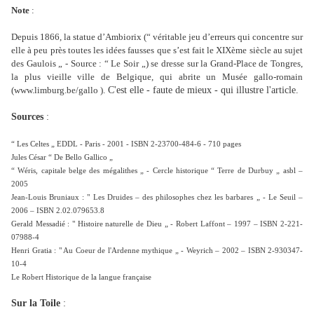
Note
:
Depuis 1866, la statue d’Ambiorix (“ véritable jeu d’erreurs qui concentre sur
elle à peu près toutes les idées fausses que s’est fait le XIXème siècle au sujet
des Gaulois „ - Source : “ Le Soir „) se dresse sur la Grand-Place de Tongres,
la plus vieille ville de Belgique, qui abrite un Musée gallo-romain
(www.limburg.be/gallo ).
C'est elle - faute de mieux - qui illustre l'article.
Sources
:
“ Les Celtes „ EDDL - Paris - 2001 - ISBN 2-23700-484-6 - 710 pages
Jules César “ De Bello Gallico „
“ Wéris, capitale belge des mégalithes „ - Cercle historique “ Terre de Durbuy „ asbl –
2005
Jean-Louis Bruniaux : " Les Druides – des philosophes chez les barbares „ - Le Seuil –
2006 – ISBN 2.02.079653.8
Gerald Messadié : " Histoire naturelle de Dieu „ - Robert Laffont – 1997 – ISBN 2-221-
07988-4
Henri Gratia : " Au Coeur de l'Ardenne mythique „ - Weyrich – 2002 – ISBN 2-930347-
10-4
Le Robert Historique de la langue française
Sur la Toile
: