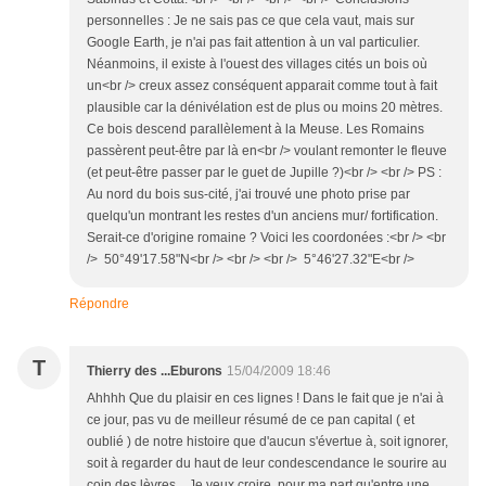
personnelles : Je ne sais pas ce que cela vaut, mais sur
Google Earth, je n'ai pas fait attention à un val particulier.
Néanmoins, il existe à l'ouest des villages cités un bois où
un<br /> creux assez conséquent apparait comme tout à fait
plausible car la dénivélation est de plus ou moins 20 mètres.
Ce bois descend parallèlement à la Meuse. Les Romains
passèrent peut-être par là en<br /> voulant remonter le fleuve
(et peut-être passer par le guet de Jupille ?)<br /> <br /> PS :
Au nord du bois sus-cité, j'ai trouvé une photo prise par
quelqu'un montrant les restes d'un anciens mur/ fortification.
Serait-ce d'origine romaine ? Voici les coordonées :<br /> <br
/> 50°49'17.58"N<br /> <br /> <br /> 5°46'27.32"E<br />
Répondre
T
Thierry des ...Eburons
15/04/2009 18:46
Ahhhh Que du plaisir en ces lignes ! Dans le fait que je n'ai à
ce jour, pas vu de meilleur résumé de ce pan capital ( et
oublié ) de notre histoire que d'aucun s'évertue à, soit ignorer,
soit à regarder du haut de leur condescendance le sourire au
coin des lèvres ...Je veux croire, pour ma part qu'entre une