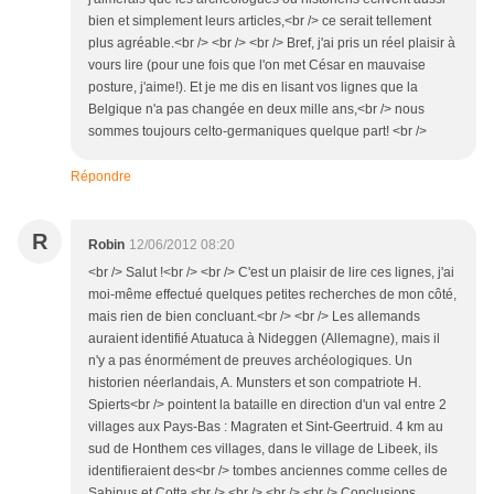
bien et simplement leurs articles,<br /> ce serait tellement
plus agréable.<br /> <br /> <br /> Bref, j'ai pris un réel plaisir à
vours lire (pour une fois que l'on met César en mauvaise
posture, j'aime!). Et je me dis en lisant vos lignes que la
Belgique n'a pas changée en deux mille ans,<br /> nous
sommes toujours celto-germaniques quelque part! <br />
Répondre
R
Robin
12/06/2012 08:20
<br /> Salut !<br /> <br /> C'est un plaisir de lire ces lignes, j'ai
moi-même effectué quelques petites recherches de mon côté,
mais rien de bien concluant.<br /> <br /> Les allemands
auraient identifié Atuatuca à Nideggen (Allemagne), mais il
n'y a pas énormément de preuves archéologiques. Un
historien néerlandais, A. Munsters et son compatriote H.
Spierts<br /> pointent la bataille en direction d'un val entre 2
villages aux Pays-Bas : Magraten et Sint-Geertruid. 4 km au
sud de Honthem ces villages, dans le village de Libeek, ils
identifieraient des<br /> tombes anciennes comme celles de
Sabinus et Cotta.<br /> <br /> <br /> <br /> Conclusions