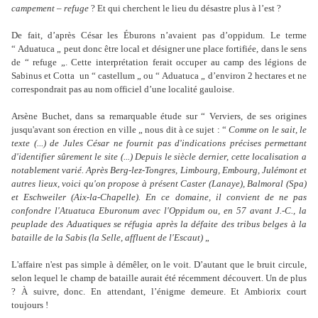
campement – refuge
? Et qui cherchent le lieu du désastre plus à l’est ?
De fait, d’après César les Éburons n’avaient pas d’oppidum. Le terme
“ Aduatuca „ peut donc être local et désigner une place fortifiée, dans le sens
de “ refuge „. Cette interprétation ferait occuper au camp des légions de
Sabinus et Cotta un “ castellum „ ou “ Aduatuca „ d’environ 2 hectares et ne
correspondrait pas au nom officiel d’une localité gauloise.
Arsène Buchet, dans sa remarquable étude sur “ Verviers, de ses origines
jusqu'avant son érection en ville „ nous dit à ce sujet : “
Comme on le sait, le
texte (...) de Jules César ne fournit pas d'indications précises permettant
d'identifier sûrement le site (...) Depuis le siècle dernier, cette localisation a
notablement varié. Après Berg-lez-Tongres, Limbourg, Embourg, Julémont et
autres lieux, voici qu'on propose à présent Caster (Lanaye), Balmoral (Spa)
et Eschweiler (Aix-la-Chapelle). En ce domaine, il convient de ne pas
confondre l'Atuatuca Eburonum avec l'Oppidum ou, en 57 avant J.-C., la
peuplade des Aduatiques se réfugia après la défaite des tribus belges à la
bataille de la Sabis (la Selle, affluent de l'Escaut)
„
L'affaire n'est pas simple à démêler, on le voit. D’autant que le bruit circule,
selon lequel le champ de bataille aurait été récemment découvert. Un de plus
? À suivre, donc. En attendant, l’énigme demeure. Et Ambiorix court
toujours !