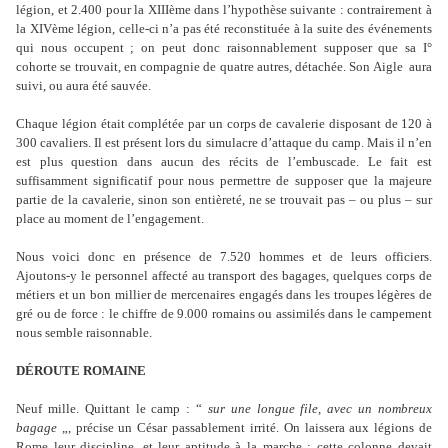
légion, et 2.400 pour la XIIIème dans l’hypothèse suivante : contrairement à
la XIVème légion, celle-ci n’a pas été reconstituée à la suite des événements
qui nous occupent ; on peut donc raisonnablement supposer que sa I°
cohorte se trouvait, en compagnie de quatre autres, détachée. Son Aigle aura
suivi, ou aura été sauvée.
Chaque légion était complétée par un corps de cavalerie disposant de 120 à
300 cavaliers. Il est présent lors du simulacre d’attaque du camp. Mais il n’en
est plus question dans aucun des récits de l’embuscade. Le fait est
suffisamment significatif pour nous permettre de supposer que la majeure
partie de la cavalerie, sinon son entièreté, ne se trouvait pas – ou plus – sur
place au moment de l’engagement.
Nous voici donc en présence de 7.520 hommes et de leurs officiers.
Ajoutons-y le personnel affecté au transport des bagages, quelques corps de
métiers et un bon millier de mercenaires engagés dans les troupes légères de
gré ou de force : le chiffre de 9.000 romains ou assimilés dans le campement
nous semble raisonnable.
DÉROUTE ROMAINE
Neuf mille. Quittant le camp : “
sur une longue file, avec un nombreux
bagage
„, précise un César passablement irrité. On laissera aux légions de
Rome leur discipline, et leur aptitude à la marche : cette colonne devait