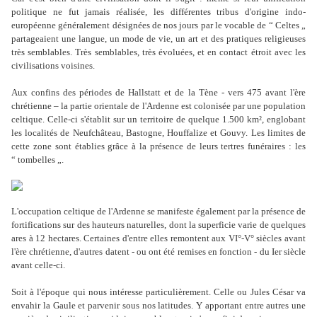
politique ne fut jamais réalisée, les différentes tribus d'origine indo-
européenne généralement désignées de nos jours par le vocable de “ Celtes „
partageaient une langue, un mode de vie, un art et des pratiques religieuses
très semblables. Très semblables, très évoluées, et en contact étroit avec les
civilisations voisines.
Aux confins des périodes de Hallstatt et de la Tène - vers 475 avant l'ère
chrétienne – la partie orientale de l'Ardenne est colonisée par une population
celtique. Celle-ci s'établit sur un territoire de quelque 1.500 km², englobant
les localités de Neufchâteau, Bastogne, Houffalize et Gouvy. Les limites de
cette zone sont établies grâce à la présence de leurs tertres funéraires : les
“ tombelles „.
L'occupation celtique de l'Ardenne se manifeste également par la présence de
fortifications sur des hauteurs naturelles, dont la superficie varie de quelques
ares à 12 hectares. Certaines d'entre elles remontent aux VI°-V° siècles avant
l'ère chrétienne, d'autres datent - ou ont été remises en fonction - du Ier siècle
avant celle-ci.
Soit à l'époque qui nous intéresse particulièrement. Celle ou Jules César va
envahir la Gaule et parvenir sous nos latitudes. Y apportant entre autres une