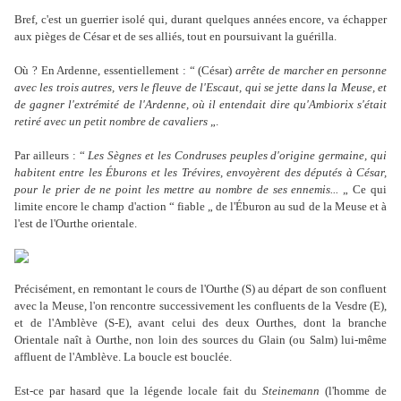
Bref, c'est un guerrier isolé qui, durant quelques années encore, va échapper
aux pièges de César et de ses alliés, tout en poursuivant la guérilla.
Où ? En Ardenne, essentiellement : “ (César)
arrête de marcher en personne
avec les trois autres, vers le fleuve de l'Escaut, qui se jette dans la Meuse, et
de gagner l'extrémité de l'Ardenne, où il entendait dire qu'Ambiorix s'était
retiré avec un petit nombre de cavaliers
„.
Par ailleurs : “
Les Sègnes et les Condruses peuples d'origine germaine, qui
habitent entre les Éburons et les Trévires, envoyèrent des députés à César,
pour le prier de ne point les mettre au nombre de ses ennemis...
„ Ce qui
limite encore le champ d'action “ fiable „ de l'Éburon au sud de la Meuse et à
l'est de l'Ourthe orientale.
Précisément, en remontant le cours de l'Ourthe (S) au départ de son confluent
avec la Meuse, l'on rencontre successivement les confluents de la Vesdre (E),
et de l'Amblève (S-E), avant celui des deux Ourthes, dont la branche
Orientale naît à Ourthe, non loin des sources du Glain (ou Salm) lui-même
affluent de l'Amblève. La boucle est bouclée.
Est-ce par hasard que la légende locale fait du
Steinemann
(l'homme de