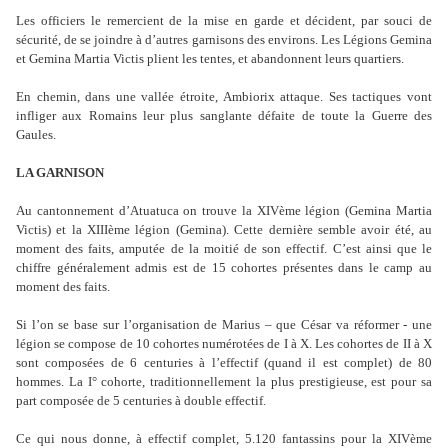
Les officiers le remercient de la mise en garde et décident, par souci de
sécurité, de se joindre à d’autres garnisons des environs. Les Légions Gemina
et Gemina Martia Victis plient les tentes, et abandonnent leurs quartiers.
En chemin, dans une vallée étroite, Ambiorix attaque. Ses tactiques vont
infliger aux Romains leur plus sanglante défaite de toute la Guerre des
Gaules.
LA GARNISON
Au cantonnement d’Atuatuca on trouve la XIVème légion (Gemina Martia
Victis) et la XIIIème légion (Gemina). Cette dernière semble avoir été, au
moment des faits, amputée de la moitié de son effectif. C’est ainsi que le
chiffre généralement admis est de 15 cohortes présentes dans le camp au
moment des faits.
Si l’on se base sur l’organisation de Marius – que César va réformer - une
légion se compose de 10 cohortes numérotées de I à X. Les cohortes de II à X
sont composées de 6 centuries à l’effectif (quand il est complet) de 80
hommes. La I° cohorte, traditionnellement la plus prestigieuse, est pour sa
part composée de 5 centuries à double effectif.
Ce qui nous donne, à effectif complet, 5.120 fantassins pour la XIVème