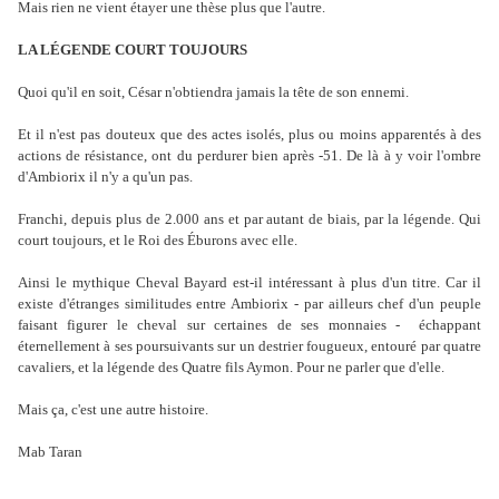
Mais rien ne vient étayer une thèse plus que l'autre.
LA LÉGENDE COURT TOUJOURS
Quoi qu'il en soit, César n'obtiendra jamais la tête de son ennemi.
Et il n'est pas douteux que des actes isolés, plus ou moins apparentés à des
actions de résistance, ont du perdurer bien après -51. De là à y voir l'ombre
d'Ambiorix il n'y a qu'un pas.
Franchi, depuis plus de 2.000 ans et par autant de biais, par la légende. Qui
court toujours, et le Roi des Éburons avec elle.
Ainsi le mythique Cheval Bayard est-il intéressant à plus d'un titre. Car il
existe d'étranges similitudes entre Ambiorix - par ailleurs chef d'un peuple
faisant figurer le cheval sur certaines de ses monnaies - échappant
éternellement à ses poursuivants sur un destrier fougueux, entouré par quatre
cavaliers, et la légende des Quatre fils Aymon. Pour ne parler que d'elle.
Mais ça, c'est une autre histoire.
Mab Taran