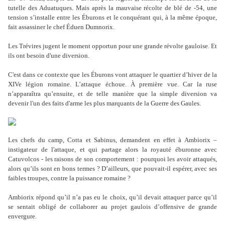
tutelle des Aduatuques. Mais après la mauvaise récolte de blé de -54, une
tension s’installe entre les Éburons et le conquérant qui, à la même époque,
fait assassiner le chef Éduen Dumnorix.
Les Trévires jugent le moment opportun pour une grande révolte gauloise. Et
ils ont besoin d'une diversion.
C'est dans ce contexte que les Éburons vont attaquer le quartier d’hiver de la
XIVe légion romaine. L’attaque échoue. À première vue. Car la ruse
n’apparaîtra qu’ensuite, et de telle manière que la simple diversion va
devenir l'un des faits d'arme les plus marquants de la Guerre des Gaules.
Les chefs du camp, Cotta et Sabinus, demandent en effet à Ambiorix –
instigateur de l'attaque, et qui partage alors la royauté éburonne avec
Catuvolcos - les raisons de son comportement : pourquoi les avoir attaqués,
alors qu’ils sont en bons termes ? D’ailleurs, que pouvait-il espérer, avec ses
faibles troupes, contre la puissance romaine ?
Ambiorix répond qu’il n’a pas eu le choix, qu’il devait attaquer parce qu’il
se sentait obligé de collaborer au projet gaulois d’offensive de grande
envergure.