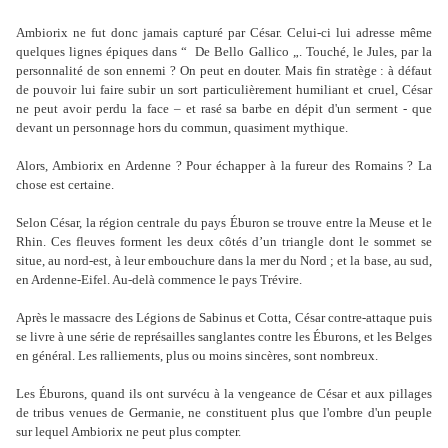
Ambiorix ne fut donc jamais capturé par César. Celui-ci lui adresse même
quelques lignes épiques dans “ De Bello Gallico „. Touché, le Jules, par la
personnalité de son ennemi ? On peut en douter. Mais fin stratège : à défaut
de pouvoir lui faire subir un sort particulièrement humiliant et cruel, César
ne peut avoir perdu la face – et rasé sa barbe en dépit d'un serment - que
devant un personnage hors du commun, quasiment mythique.
Alors, Ambiorix en Ardenne ? Pour échapper à la fureur des Romains ? La
chose est certaine.
Selon César, la région centrale du pays Éburon se trouve entre la Meuse et le
Rhin. Ces fleuves forment les deux côtés d’un triangle dont le sommet se
situe, au nord-est, à leur embouchure dans la mer du Nord ; et la base, au sud,
en Ardenne-Eifel. Au-delà commence le pays Trévire.
Après le massacre des Légions de Sabinus et Cotta, César contre-attaque puis
se livre à une série de représailles sanglantes contre les Éburons, et les Belges
en général. Les ralliements, plus ou moins sincères, sont nombreux.
Les Éburons, quand ils ont survécu à la vengeance de César et aux pillages
de tribus venues de Germanie, ne constituent plus que l'ombre d'un peuple
sur lequel Ambiorix ne peut plus compter.