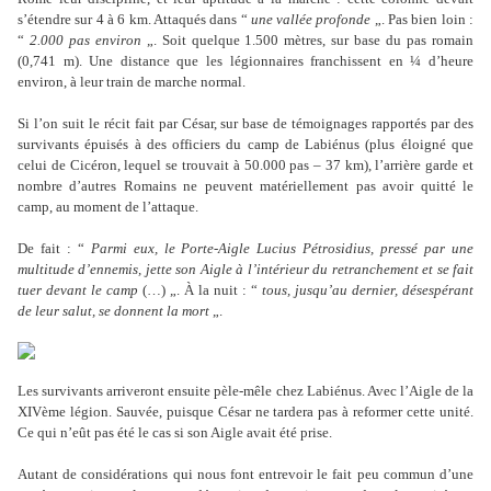
s’étendre sur 4 à 6 km. Attaqués dans “
une vallée profonde
„. Pas bien loin :
“
2.000 pas environ
„. Soit quelque 1.500 mètres, sur base du pas romain
(0,741 m). Une distance que les légionnaires franchissent en ¼ d’heure
environ, à leur train de marche normal.
Si l’on suit le récit fait par César, sur base de témoignages rapportés par des
survivants épuisés à des officiers du camp de Labiénus (plus éloigné que
celui de Cicéron, lequel se trouvait à 50.000 pas – 37 km), l’arrière garde et
nombre d’autres Romains ne peuvent matériellement pas avoir quitté le
camp, au moment de l’attaque.
De fait : “
Parmi eux, le Porte-Aigle Lucius Pétrosidius, pressé par une
multitude d’ennemis, jette son Aigle à l’intérieur du retranchement et se fait
tuer devant le camp
(…) „. À la nuit : “
tous, jusqu’au dernier, désespérant
de leur salut, se donnent la mort
„.
Les survivants arriveront ensuite pèle-mêle chez Labiénus. Avec l’Aigle de la
XIVème légion. Sauvée, puisque César ne tardera pas à reformer cette unité.
Ce qui n’eût pas été le cas si son Aigle avait été prise.
Autant de considérations qui nous font entrevoir le fait peu commun d’une