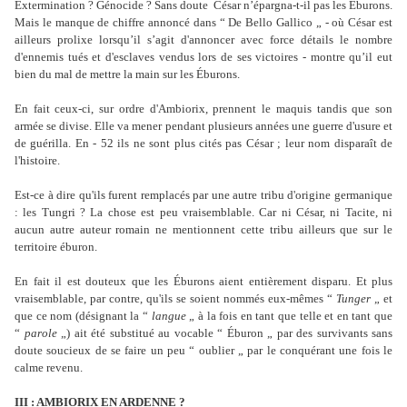
Extermination ? Génocide ? Sans doute César n’épargna-t-il pas les Éburons.
Mais le manque de chiffre annoncé dans “ De Bello Gallico „ - où César est
ailleurs prolixe lorsqu’il s’agit d'annoncer avec force détails le nombre
d'ennemis tués et d'esclaves vendus lors de ses victoires - montre qu’il eut
bien du mal de mettre la main sur les Éburons.
En fait ceux-ci, sur ordre d'Ambiorix, prennent le maquis tandis que son
armée se divise. Elle va mener pendant plusieurs années une guerre d'usure et
de guérilla. En - 52 ils ne sont plus cités pas César ; leur nom disparaît de
l'histoire.
Est-ce à dire qu'ils furent remplacés par une autre tribu d'origine germanique
: les Tungri ? La chose est peu vraisemblable. Car ni César, ni Tacite, ni
aucun autre auteur romain ne mentionnent cette tribu ailleurs que sur le
territoire éburon.
En fait il est douteux que les Éburons aient entièrement disparu. Et plus
vraisemblable, par contre, qu'ils se soient nommés eux-mêmes “
Tunger
„ et
que ce nom (désignant la “
langue
„ à la fois en tant que telle et en tant que
“
parole
„) ait été substitué au vocable “ Éburon „ par des survivants sans
doute soucieux de se faire un peu “ oublier „ par le conquérant une fois le
calme revenu.
III : AMBIORIX EN ARDENNE ?