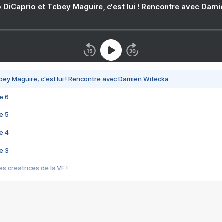
 DiCaprio et Tobey Maguire, c'est lui ! Rencontre avec Dam
bey Maguire, c'est lui ! Rencontre avec Damien Witecka
e 6
e 5
e 4
e 3
s créatrices de la VF !
e 2
e 1
e Mektoub My Love arrive enfin ! Rencontre avec Shaïn Boumedine et Sal