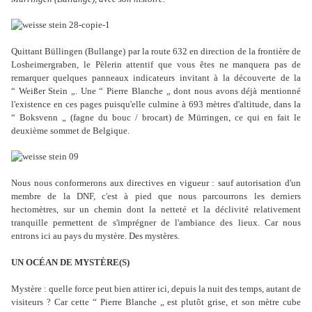
Quittant Büllingen (Bullange) par la route 632 en direction de la frontière de
Losheimergraben, le Pèlerin attentif que vous êtes ne manquera pas de
remarquer quelques panneaux indicateurs invitant à la découverte de la
“ Weißer Stein „. Une “ Pierre Blanche „ dont nous avons déjà mentionné
l'existence en ces pages puisqu'elle culmine à 693 mètres d'altitude, dans la
“ Boksvenn „ (fagne du bouc / brocart) de Mürringen, ce qui en fait le
deuxième sommet de Belgique.
Nous nous conformerons aux directives en vigueur : sauf autorisation d'un
membre de la DNF, c'est à pied que nous parcourrons les derniers
hectomètres, sur un chemin dont la netteté et la déclivité relativement
tranquille permettent de s'imprégner de l'ambiance des lieux. Car nous
entrons ici au pays du mystère. Des mystères.
UN OCÉAN DE MYSTÈRE(S)
Mystère : quelle force peut bien attirer ici, depuis la nuit des temps, autant de
visiteurs ? Car cette “ Pierre Blanche „ est plutôt grise, et son mètre cube