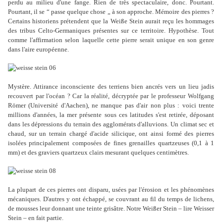
perdu au milieu d'une fange. Rien de très spectaculaire, donc. Pourtant.
Pourtant, il se “ passe quelque chose „ à son approche. Mémoire des pierres ?
Certains historiens prétendent que la Weiße Stein aurait reçu les hommages
des tribus Celto-Germaniques présentes sur ce territoire. Hypothèse. Tout
comme l'affirmation selon laquelle cette pierre serait unique en son genre
dans l'aire européenne.
Mystère. Attirance inconsciente des terriens bien ancrés vers un lieu jadis
recouvert par l'océan ? Car la réalité, décryptée par le professeur Wolfgang
Römer (Université d'Aachen), ne manque pas d'air non plus : voici trente
millions d'années, la mer présente sous ces latitudes s'est retirée, déposant
dans les dépressions du terrain des agglomérats d'alluvions. Un climat sec et
chaud, sur un terrain chargé d'acide silicique, ont ainsi formé des pierres
isolées principalement composées de fines grenailles quartzeuses (0,1 à 1
mm) et des graviers quartzeux clairs mesurant quelques centimètres.
La plupart de ces pierres ont disparu, usées par l'érosion et les phénomènes
mécaniques. D'autres y ont échappé, se couvrant au fil du temps de lichens,
de mousses leur donnant une teinte grisâtre. Notre Weißer Stein – lire Weisser
Stein – en fait partie.